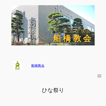
内
容
を
ス
キ
ッ
立正佼成会
立正佼成会
プ
船 橋 教 会
船 橋 教 会
船橋教会
ひな祭り