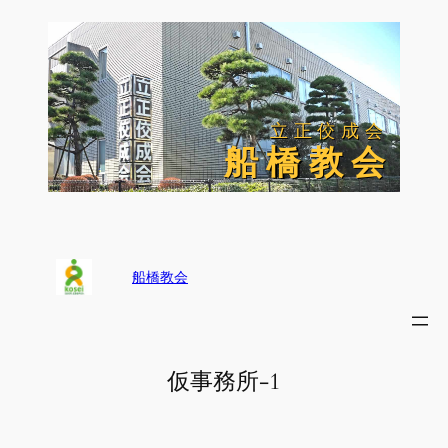
内
容
を
ス
キ
ッ
立正佼成会
立正佼成会
プ
船 橋 教 会
船 橋 教 会
船橋教会
仮事務所-1