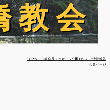
橋 教 会
橋 教 会
TOPページ
教会長メッセージ
公開お知らせ
活動報告
会員ページ