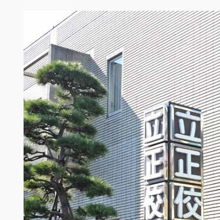
内
容
を
ス
キ
ッ
プ