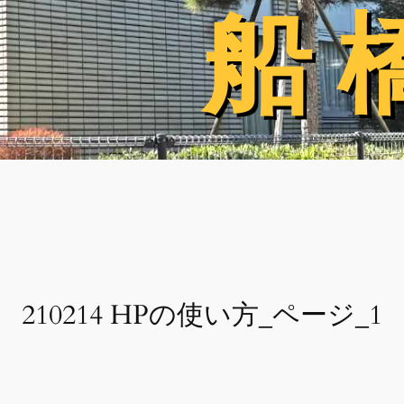
船 
船 
210214 HPの使い方_ページ_1