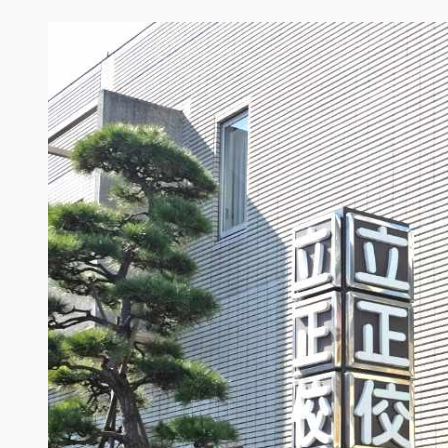
内
容
を
ス
キ
ッ
プ