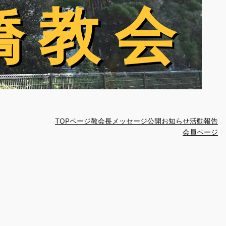
橋 教 会
橋 教 会
TOPページ
教会長メッセージ
公開お知らせ
活動報告
会員ページ