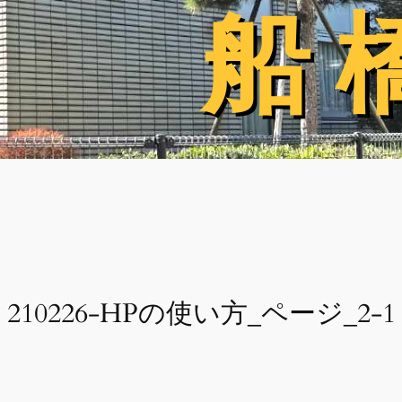
船 
船 
210226-HPの使い方_ページ_2-1