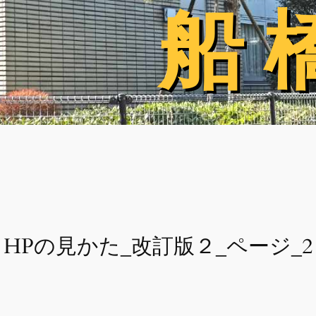
船 
船 
HPの見かた_改訂版２_ページ_2