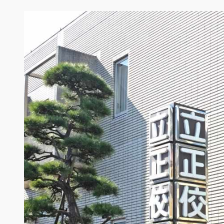
内
容
を
ス
キ
ッ
プ