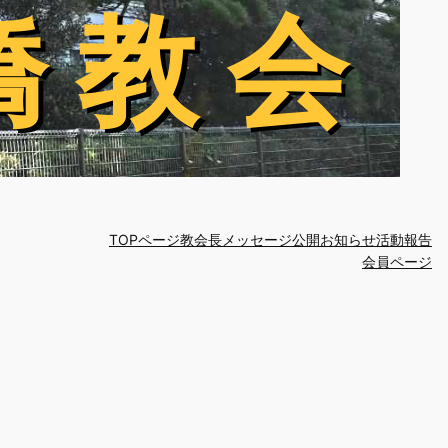
橋 教 会
橋 教 会
TOPページ
教会長メッセージ
公開お知らせ
活動報告
会員ページ