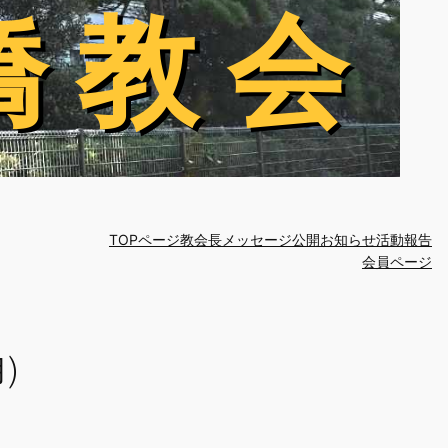
橋 教 会
橋 教 会
TOPページ
教会長メッセージ
公開お知らせ
活動報告
会員ページ
)