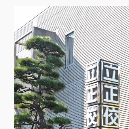
内
容
を
ス
キ
ッ
プ