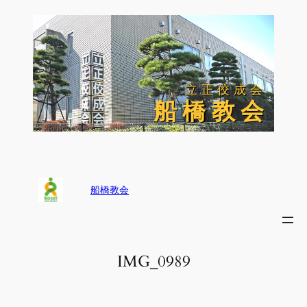
内
容
を
ス
キ
ッ
立正佼成会
立正佼成会
プ
船 橋 教 会
船 橋 教 会
船橋教会
IMG_0989