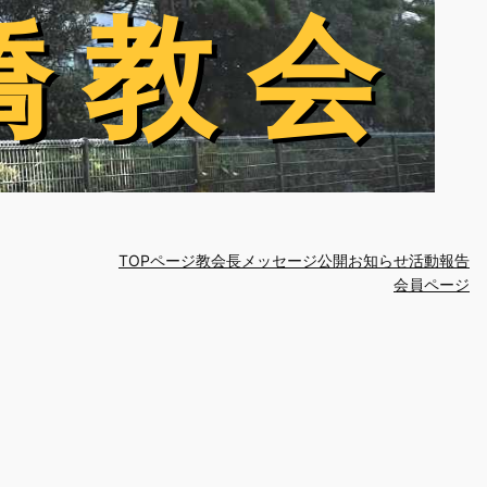
橋 教 会
橋 教 会
TOPページ
教会長メッセージ
公開お知らせ
活動報告
会員ページ