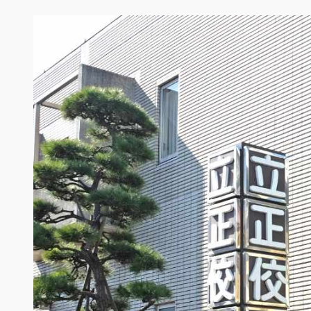
内
容
を
ス
キ
ッ
プ