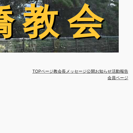
橋 教 会
橋 教 会
TOPページ
教会長メッセージ
公開お知らせ
活動報告
会員ページ