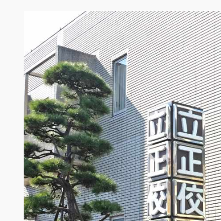
内
容
を
ス
キ
ッ
プ