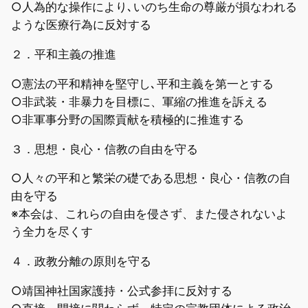
○人為的な操作により､いのち生命の尊厳が損なわれる
ような医療行為に反対する
２．平和主義の推進
○憲法の平和精神を堅守し､平和主義を第一とする
○非武装・非暴力を目標に、軍縮の推進を訴える
○非軍事分野の国際貢献を積極的に推進する
３．思想・良心・信教の自由を守る
○人々の平和と繁栄の礎である思想・良心・信教の自
由を守る
※本会は、これらの自由を侵さず、また侵されないよ
う全力を尽くす
４．政教分離の原則を守る
○靖国神社国家護持・公式参拝に反対する