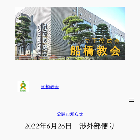
内
容
を
ス
キ
ッ
立正佼成会
立正佼成会
プ
船 橋 教 会
船 橋 教 会
船橋教会
公開お知らせ
2022年6月26日 渉外部便り