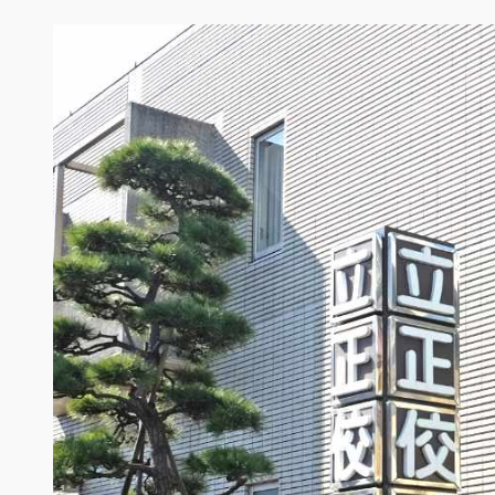
内
容
を
ス
キ
ッ
プ