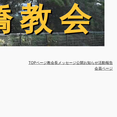
橋 教 会
橋 教 会
TOPページ
教会長メッセージ
公開お知らせ
活動報告
会員ページ