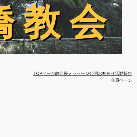
橋 教 会
橋 教 会
TOPページ
教会長メッセージ
公開お知らせ
活動報告
会員ページ