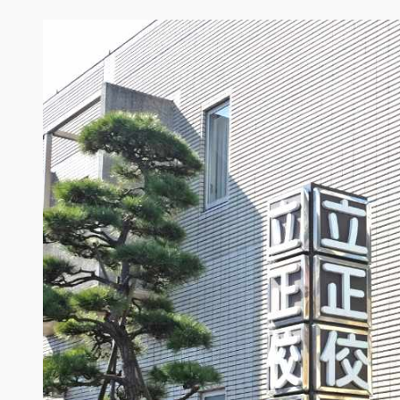
内
容
を
ス
キ
ッ
プ