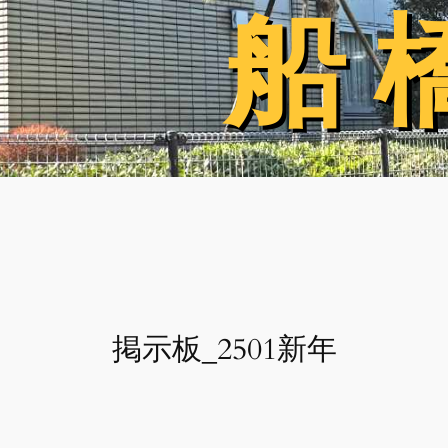
船 
船 
掲示板_2501新年