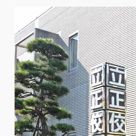
内
容
を
ス
キ
ッ
プ