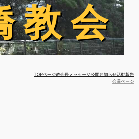
橋 教 会
橋 教 会
TOPページ
教会長メッセージ
公開お知らせ
活動報告
会員ページ