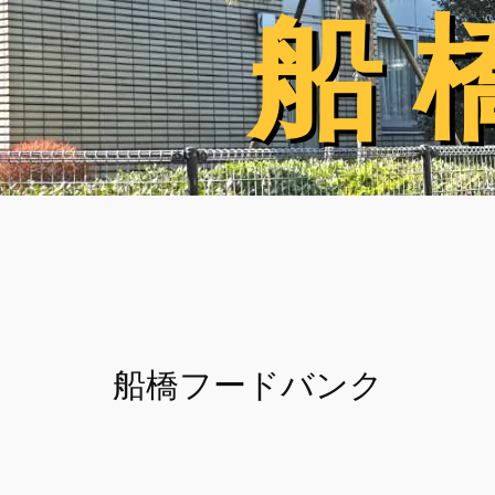
船 
船 
船橋フードバンク