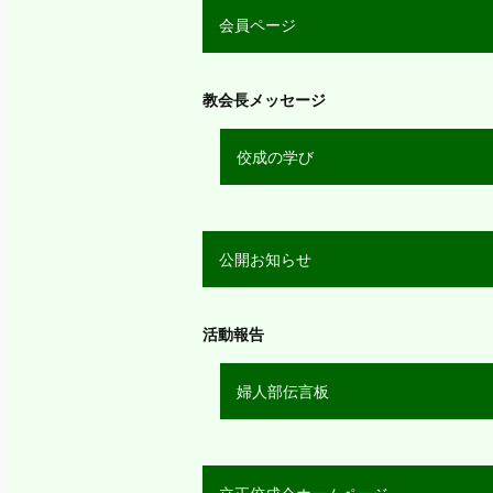
会員ページ
教会長メッセージ
佼成の学び
公開お知らせ
活動報告
婦人部伝言板