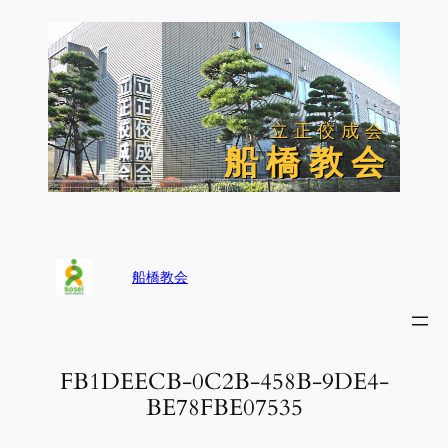
内
容
を
ス
キ
ッ
立正佼成会
立正佼成会
プ
船 橋 教 会
船 橋 教 会
船橋教会
FB1DEECB-0C2B-458B-9DE4-
BE78FBE07535