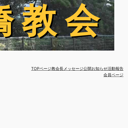
橋 教 会
橋 教 会
TOPページ
教会長メッセージ
公開お知らせ
活動報告
会員ページ