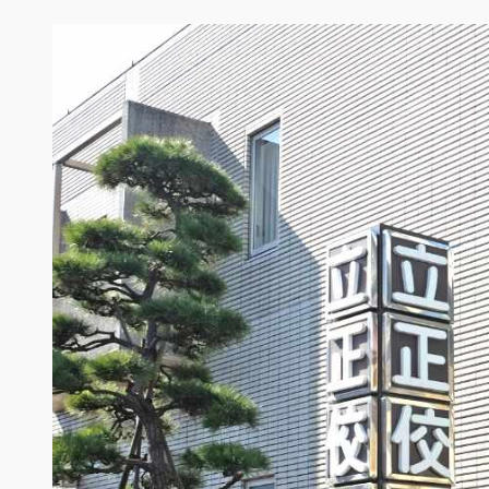
内
容
を
ス
キ
ッ
プ