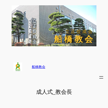
内
容
を
ス
キ
ッ
立正佼成会
立正佼成会
プ
船 橋 教 会
船 橋 教 会
船橋教会
成人式_教会長