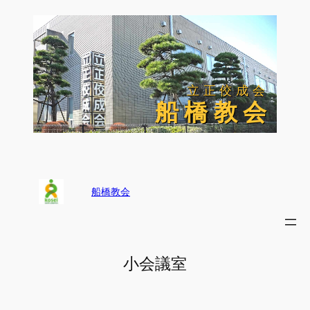
内
容
を
ス
キ
ッ
立正佼成会
立正佼成会
プ
船 橋 教 会
船 橋 教 会
船橋教会
小会議室