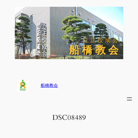
内
容
を
ス
キ
ッ
立正佼成会
立正佼成会
プ
船 橋 教 会
船 橋 教 会
船橋教会
DSC08489