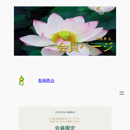
内
容
を
ス
キ
ッ
船 橋 教 会
船 橋 教 会
会員ページ
会員ページ
プ
船橋教会