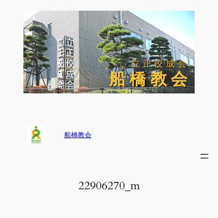
内
容
を
ス
キ
ッ
立正佼成会
立正佼成会
プ
船 橋 教 会
船 橋 教 会
船橋教会
22906270_m