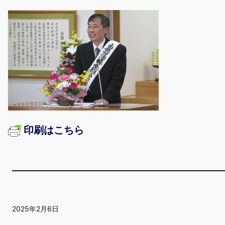
印刷はこちら
2025年2月6日