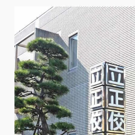
内
容
を
ス
キ
ッ
プ