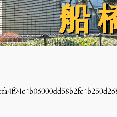
船 
船 
cfa4f94c4b06000dd58b2fc4b250d26