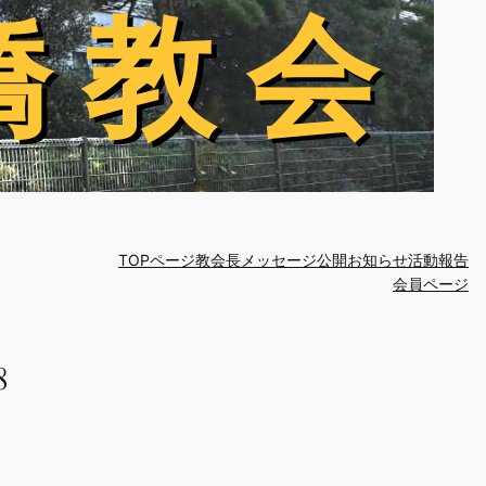
橋 教 会
橋 教 会
TOPページ
教会長メッセージ
公開お知らせ
活動報告
会員ページ
8