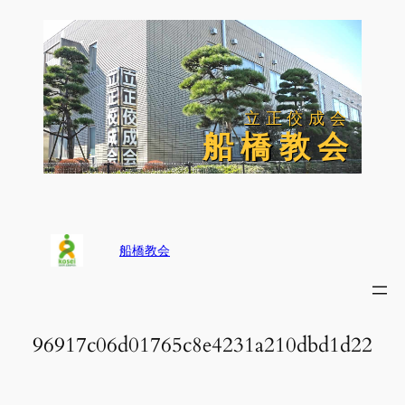
内
容
を
ス
キ
ッ
立正佼成会
立正佼成会
プ
船 橋 教 会
船 橋 教 会
船橋教会
96917c06d01765c8e4231a210dbd1d22