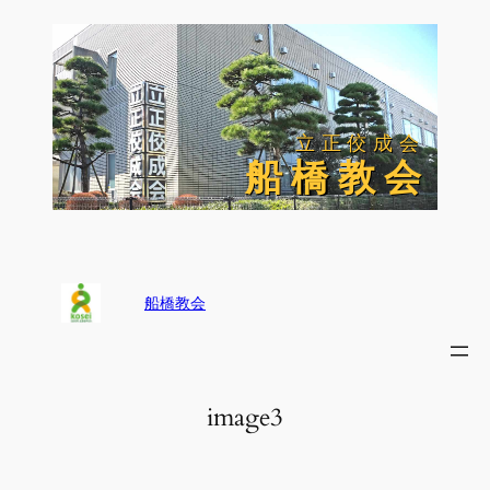
内
容
を
ス
キ
ッ
立正佼成会
立正佼成会
プ
船 橋 教 会
船 橋 教 会
船橋教会
image3