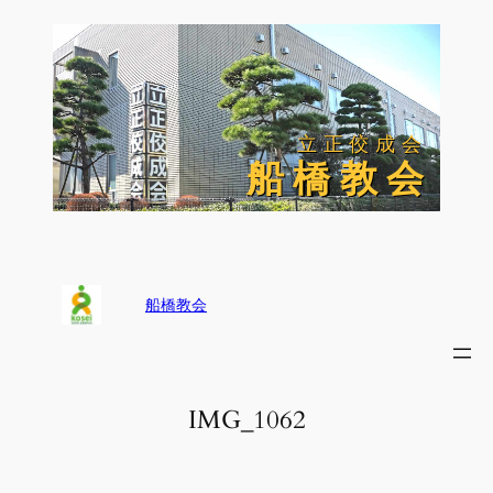
内
容
を
ス
キ
ッ
立正佼成会
立正佼成会
プ
船 橋 教 会
船 橋 教 会
船橋教会
IMG_1062