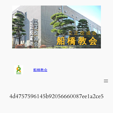
内
容
を
ス
キ
ッ
立正佼成会
立正佼成会
プ
船 橋 教 会
船 橋 教 会
船橋教会
4d4757596145b92056660087ee1a2ce5