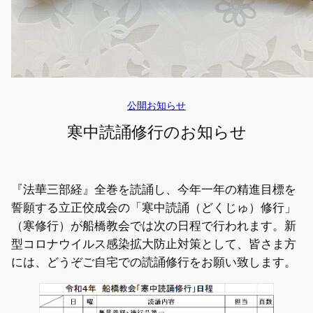
公開お知らせ
寒中読誦修行のお知らせ
『法華三部経』全巻を読誦し、今年一年の精進目標を
誓願する立正佼成会の「寒中読誦（どくじゅ）修行」
（寒修行）が船橋教会では次の日程で行われます。新
型コロナウイルス感染拡大防止対策として、皆さま方
には、どうぞご自宅での読誦修行をお願い致します。