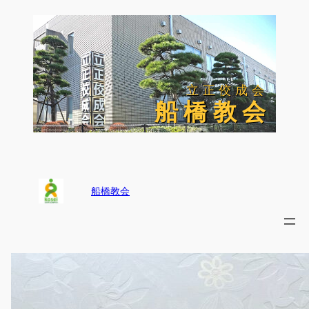
内
容
を
ス
キ
ッ
立正佼成会
立正佼成会
プ
船 橋 教 会
船 橋 教 会
船橋教会