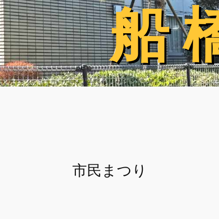
船 
船 
市民まつり