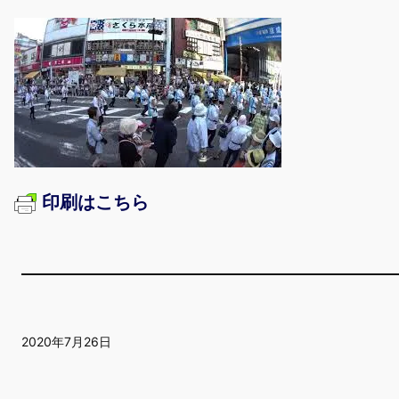
印刷はこちら
2020年7月26日