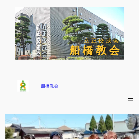
内
容
を
ス
キ
ッ
立正佼成会
立正佼成会
プ
船 橋 教 会
船 橋 教 会
船橋教会