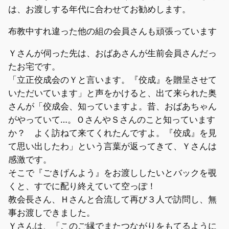
は、お渡しする年代に合わせてお勧めします。
布教中すれ違った他の組の会員さんも頑張っています
Ｙさんが伺った先は、おばあさんが生前会員さんだっ
たお宅です。
「立正佼成会のＹと言います。『佼成』を贈呈させて
いただいています」と声をかけると、出て来られた奥
さんが「佼成会、知っていますよ。昔、おばあちゃん
がやっていて…。ＯさんやＳさんのこと知っています
か？ よく訪ねて来てくれたんですよ。『佼成』を見
て思い出したわ」という言葉が返ってきて、Ｙさんは
感激です。
そこで『ごきげんよう』をお渡ししたいとバックを覗
くと、すでに配り終えていて空っぽ！
教会長さん、Ｈさんと合流して再び３人で訪問し、無
事お渡しできました。
Ｙさんは、「このご縁でまたつながりをもてるように