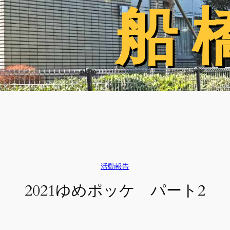
船 
船 
活動報告
2021ゆめポッケ パート2