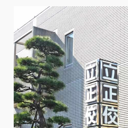
内
容
を
ス
キ
ッ
プ