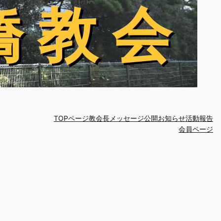
橋 教 会
橋 教 会
TOPページ
教会長メッセージ
公開お知らせ
活動報告
会員ページ