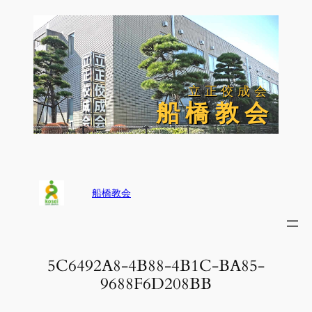
内
容
を
ス
キ
ッ
立正佼成会
立正佼成会
プ
船 橋 教 会
船 橋 教 会
船橋教会
5C6492A8-4B88-4B1C-BA85-
9688F6D208BB