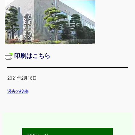
印刷はこちら
2021年2月16日
過去の投稿