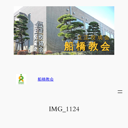
内
容
を
ス
キ
ッ
立正佼成会
立正佼成会
プ
船 橋 教 会
船 橋 教 会
船橋教会
IMG_1124