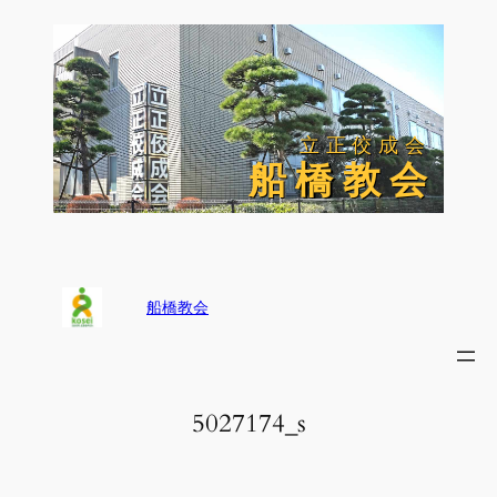
内
容
を
ス
キ
ッ
立正佼成会
立正佼成会
プ
船 橋 教 会
船 橋 教 会
船橋教会
5027174_s