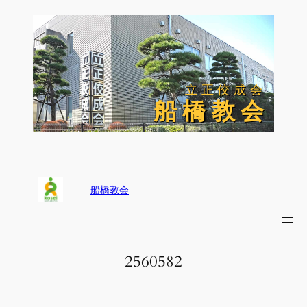
内
容
を
ス
キ
ッ
立正佼成会
立正佼成会
プ
船 橋 教 会
船 橋 教 会
船橋教会
2560582