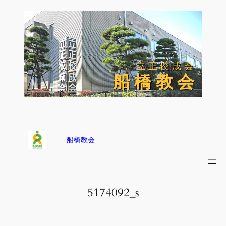
内
容
を
ス
キ
ッ
立正佼成会
立正佼成会
プ
船 橋 教 会
船 橋 教 会
船橋教会
5174092_s