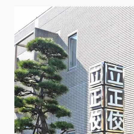
内
容
を
ス
キ
ッ
プ