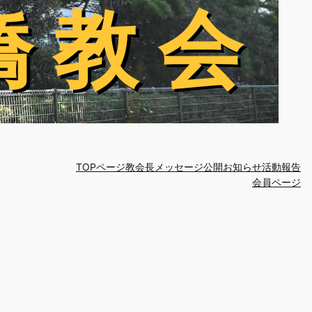
橋 教 会
橋 教 会
TOPページ
教会長メッセージ
公開お知らせ
活動報告
会員ページ