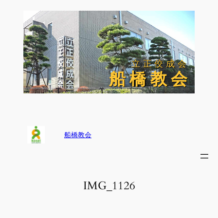
内
容
を
ス
キ
ッ
立正佼成会
立正佼成会
プ
船 橋 教 会
船 橋 教 会
船橋教会
IMG_1126