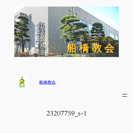
内
容
を
ス
キ
ッ
立正佼成会
立正佼成会
プ
船 橋 教 会
船 橋 教 会
船橋教会
23207759_s-1