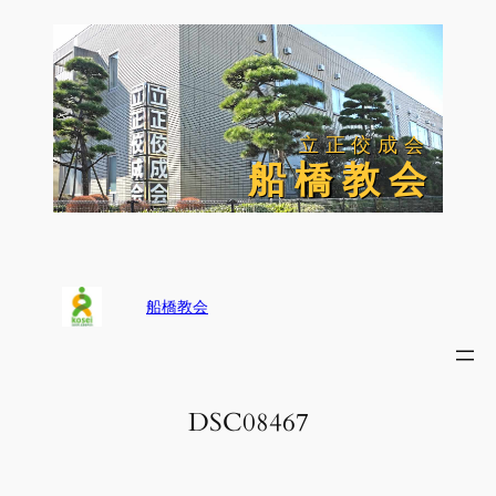
内
容
を
ス
キ
ッ
立正佼成会
立正佼成会
プ
船 橋 教 会
船 橋 教 会
船橋教会
DSC08467