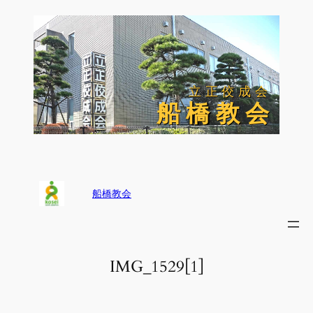
内
容
を
ス
キ
ッ
立正佼成会
立正佼成会
プ
船 橋 教 会
船 橋 教 会
船橋教会
IMG_1529[1]