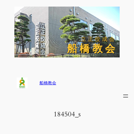
内
容
を
ス
キ
ッ
立正佼成会
立正佼成会
プ
船 橋 教 会
船 橋 教 会
船橋教会
184504_s