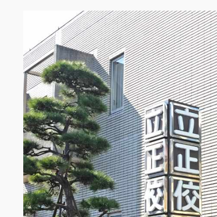
内
容
を
ス
キ
ッ
プ