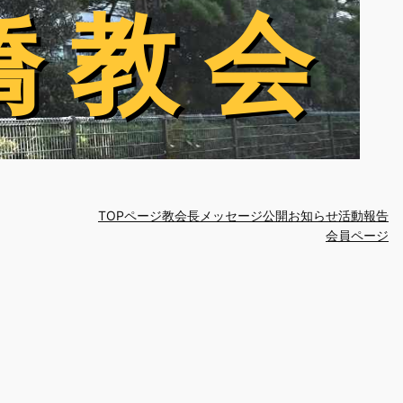
橋 教 会
橋 教 会
TOPページ
教会長メッセージ
公開お知らせ
活動報告
会員ページ