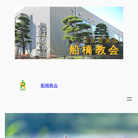
内
容
を
ス
キ
ッ
立正佼成会
立正佼成会
プ
船 橋 教 会
船 橋 教 会
船橋教会