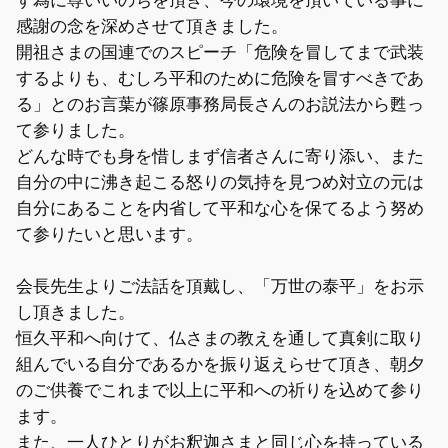
す為に尊いいのちを頂き、今の環境を頂いている事に
感謝の念を深めさせて頂きました。
開祖さまの国連でのスピーチ「危険を冒してまで武装
するよりも、むしろ平和のために危険を冒すべきであ
る」とのお言葉が篠原事務局長さんのお説法から甦っ
て参りました。
どんな時でも身を惜しまず信者さんに寄り添い、また
自分の中に沸き起こる怒りの気持を見つめ対立の元は
自分にあることを内省して平和な心を保てるよう努め
て参りたいと思います。
会長先生よりご法話を頂戴し、「万世の泰平」をお示
し頂きました。
恒久平和へ向けて、仏さまの教えを通して真剣に取り
組んでいる自分であるかを振り返えらせて頂き、朝夕
のご供養でこれまで以上に平和への祈りを込めて参り
ます。
また、一人ひとりがお釈迦さまと同じ心を持っている