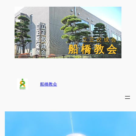
内
容
を
ス
キ
ッ
立正佼成会
立正佼成会
プ
船 橋 教 会
船 橋 教 会
船橋教会