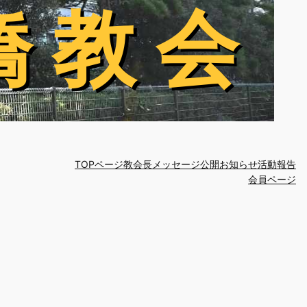
橋 教 会
橋 教 会
TOPページ
教会長メッセージ
公開お知らせ
活動報告
会員ページ