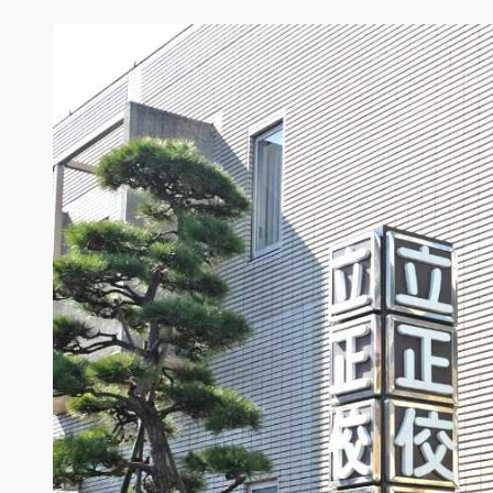
内
容
を
ス
キ
ッ
プ