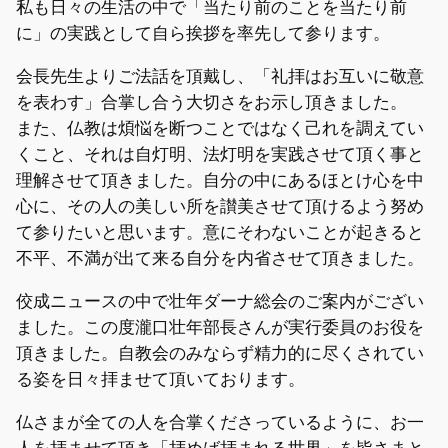
私も日々の生活の中で「当たり前のことを当たり前
に」の実践として自ら挨拶を率先して参ります。
会長先生よりご法話を頂戴し、「礼拝はお互いに敬意
を表わす」合掌し合う大切さをお示し頂きました。
また、仏教は煩悩を断つことではなく己れを調えてい
くこと、それは自灯明、法灯明を実践させて頂く事と
理解させて頂きました。自分の中にあるほとけ心を中
心に、その人の美しい所を讃美させて頂けるよう努め
て参りたいと思います。意にそわないことが起きると
不平、不満が出て来る自分を内省させて頂きました。
佼成ニュースの中で壮年ダーナ総会のご案内がござい
ました。この度瀧口壮年部長さんが実行委員のお役を
頂きました。自教会のみならず精力的に尽くされてい
る姿を日々拝ませて頂いております。
仏さまが全ての人を合掌くださっているように、お一
人を拝ませて頂き「拝めば拝まれる世界」を皆さまと