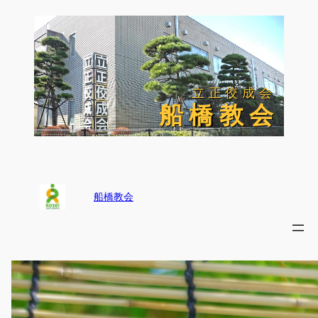
内
容
を
ス
キ
ッ
立正佼成会
立正佼成会
プ
船 橋 教 会
船 橋 教 会
船橋教会