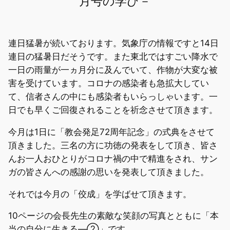
月号の学び－
連日猛暑が続いております。気象庁の情報ですと14日
連日の猛暑日だそうです。また東北ではすごい降水で
一日の雨量が一ヵ月分に及んでいて、作物が大変な被
害を受けています。コロナの感染者も急拡大してい
て、信者さんの中にも感染者もいらっしゃいます。一
日でも早くご回復されることを祈念させて頂きます。
今月は1日に「教会発足72周年記念」の式典をさせて
頂きました。三名の方に功徳の発表をして頂き、皆さ
んお一人おひとりがコロナ禍の中で精進をされ、サン
ガの皆さんへの感謝の思いを発表して頂きました。
それでは今月の「佼成」を学ばせて頂きます。
10ページの会長先生の素敵な笑顔の写真とともに「本
当の自分に生きる―②」です。