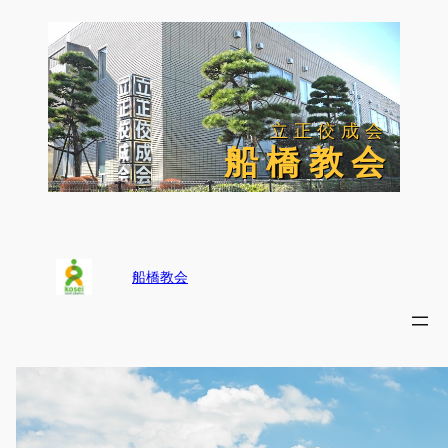
内
容
を
ス
キ
ッ
立正佼成会
立正佼成会
プ
船 橋 教 会
船 橋 教 会
船橋教会