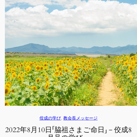
佼成の学び
, 
教会長メッセージ
2022年8月10日「脇祖さまご命日」－佼成8